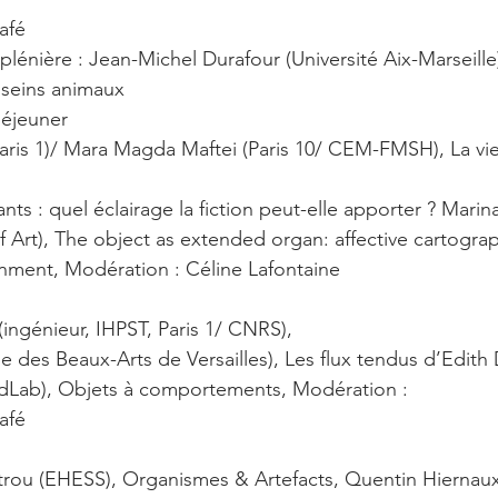
afé
lénière : Jean-Michel Durafour (Université Aix-Marseille
seins animaux
éjeuner
ris 1)/ Mara Magda Maftei (Paris 10/ CEM-FMSH), La vie 
nts : quel éclairage la fiction peut-elle apporter ? Marina 
Art), The object as extended organ: affective cartograp
nment, Modération : Céline Lafontaine
(ingénieur, IHPST, Paris 1/ CNRS),
le des Beaux-Arts de Versailles), Les flux tendus d’Edith
nsadLab), Objets à comportements, Modération :
afé
trou (EHESS), Organismes & Artefacts, Quentin Hiernaux