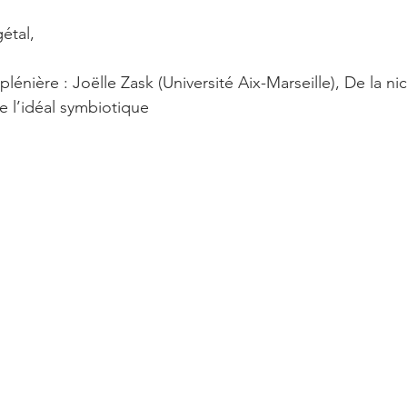
étal,
énière : Joëlle Zask (Université Aix-Marseille), De la ni
de l’idéal symbiotique