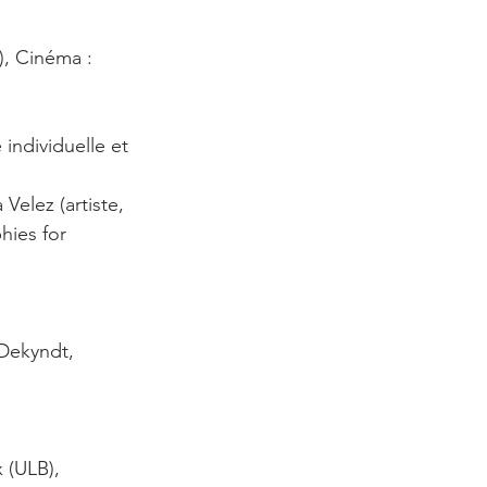
), Cinéma : 
individuelle et
Velez (artiste, 
hies for 
 Dekyndt,
 (ULB), 