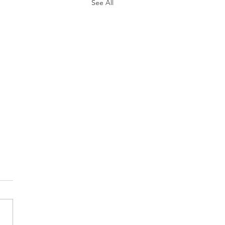
See All
er Bag Project